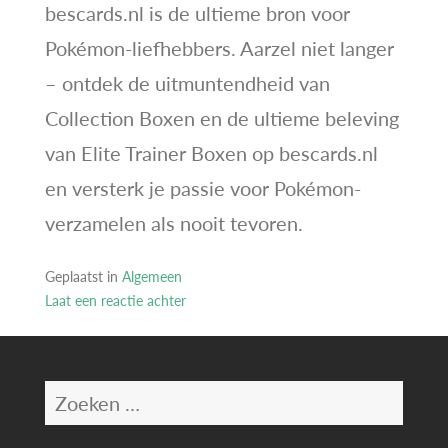
bescards.nl is de ultieme bron voor
Pokémon-liefhebbers. Aarzel niet langer
– ontdek de uitmuntendheid van
Collection Boxen en de ultieme beleving
van Elite Trainer Boxen op bescards.nl
en versterk je passie voor Pokémon-
verzamelen als nooit tevoren.
Geplaatst in
Algemeen
Laat een reactie achter
op
Ontdek
de
Zoeken
Uitmuntendheid
van
naar:
Pokémon