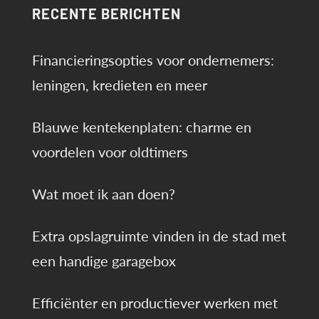
RECENTE BERICHTEN
Collection
Boxen
en
Financieringsopties voor ondernemers:
de
leningen, kredieten en meer
Ultieme
Beleving
van
Blauwe kentekenplaten: charme en
Pokémon
voordelen voor oldtimers
Elite
Trainer
Boxen
Wat moet ik aan doen?
op
bescards.nl
Extra opslagruimte vinden in de stad met
een handige garagebox
Efficiënter en productiever werken met