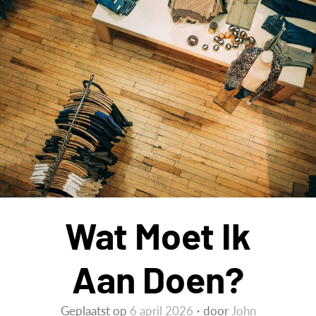
charme
en
voordelen
voor
oldtimers
Wat Moet Ik
Aan Doen?
Geplaatst op
6 april 2026
door
John