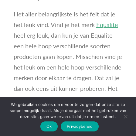
Het aller belangrijkste is het feit dat je
het leuk vind. Vind je het merk
Equalite
heel erg leuk, dan kun je van Equalite
een hele hoop verschillende soorten
producten gaan kopen. Misschien vind je
het leuk om een hele hoop verschillende
merken door elkaar te dragen. Dat zal je
dan ook eens uit kunnen proberen. Het
is een kwestie van uitproberen en kijken
We gebruiken cookies om ervoor te zorgen dat onze site zo
waar jij van houdt.
soepel mogelijk draait. Als je doorgaat met het gebruiken van
deze site, gaan we ervan uit dat je ermee instemt.
Ok
Privacybeleid
Equalite is een zeer groot merk, maar