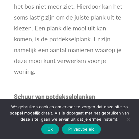
het bos niet meer ziet. Hierdoor kan het
soms lastig zijn om de juiste plank uit te
kiezen. Een plank die mooi uit kan
komen, is de potdekselplank. Er zijn
namelijk een aantal manieren waarop je
deze mooi kunt verwerken voor je
woning.
Schuur van potdekselplanken
We gebruiken cookies om ervoor te zorgen dat onze site zo
Potdekselplanken
zijn planken die je op
soepel mogelijk draait. Als je doorgaat met het gebruiken van
deze site, gaan we ervan uit dat je ermee instemt.
een specifieke manier over elkaar heen
Ok
Privacybeleid
kunt plaatsen. Hierdoor krijg je een soort