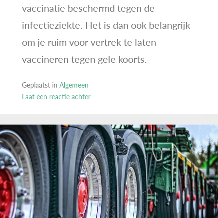
vaccinatie beschermd tegen de
infectieziekte. Het is dan ook belangrijk
om je ruim voor vertrek te laten
vaccineren tegen gele koorts.
Geplaatst in
Algemeen
Laat een reactie achter
op
Alles
wat
je
wil
weten
over
vaccinaties:
gele
koorts