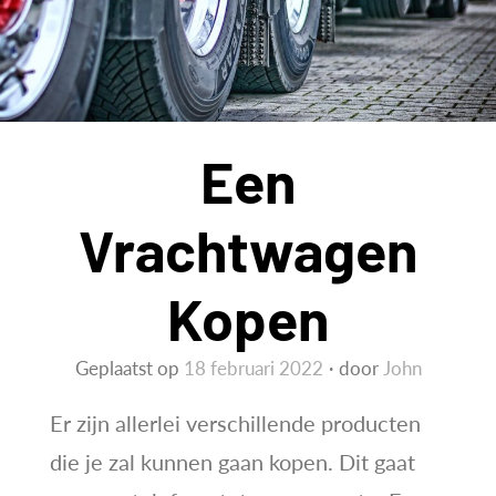
en
meningokokken
Een
Vrachtwagen
Kopen
Geplaatst op
18 februari 2022
door
John
Er zijn allerlei verschillende producten
die je zal kunnen gaan kopen. Dit gaat