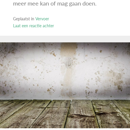
meer mee kan of mag gaan doen.
Geplaatst in
Vervoer
Laat een reactie achter
op
Een
vrachtwagen
kopen