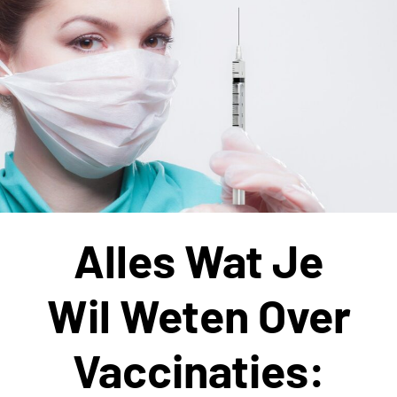
zo
leuk
om
vakantie
te
vieren
op
een
vakantiepark?
Alles Wat Je
Wil Weten Over
Vaccinaties: