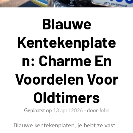
Blauwe
Kentekenplate
N: Charme En
Voordelen Voor
Oldtimers
Geplaatst op
13 april 2026
door
John
Blauwe kentekenplaten, je hebt ze vast