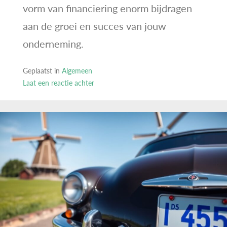
vorm van financiering enorm bijdragen
aan de groei en succes van jouw
onderneming.
Geplaatst in
Algemeen
Laat een reactie achter
op
Financieringsopties
voor
ondernemers:
leningen,
kredieten
en
meer