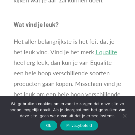
Wat vind je leuk?
Het aller belangrijkste is het feit dat je
het leuk vind. Vind je het merk
Equalite
heel erg leuk, dan kun je van Equalite
een hele hoop verschillende soorten
producten gaan kopen. Misschien vind je
het leuk om een hele hoop verschillende
merken door elkaar te dragen. Dat zal je
We gebruiken cookies om ervoor te zorgen dat onze site zo
soepel mogelijk draait. Als je doorgaat met het gebruiken van
dan ook eens uit kunnen proberen. Het
deze site, gaan we ervan uit dat je ermee instemt.
is een kwestie van uitproberen en kijken
Ok
Privacybeleid