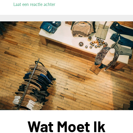
Laat een reactie achter
op
Blauwe
kentekenplaten:
charme
en
voordelen
voor
oldtimers
Wat Moet Ik