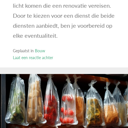
licht komen die een renovatie vereisen.
Door te kiezen voor een dienst die beide
diensten aanbiedt, ben je voorbereid op
elke eventualiteit.
Geplaatst in
Bouw
Laat een reactie achter
op
Het
belang
van
goed
functionerende
liften