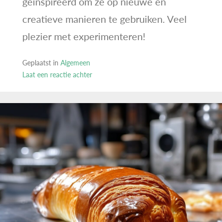
geïnspireerd om ze op nieuwe en
creatieve manieren te gebruiken. Veel
plezier met experimenteren!
Geplaatst in
Algemeen
Laat een reactie achter
op
Gripzakjes,
meer
dan
alleen
opbergen