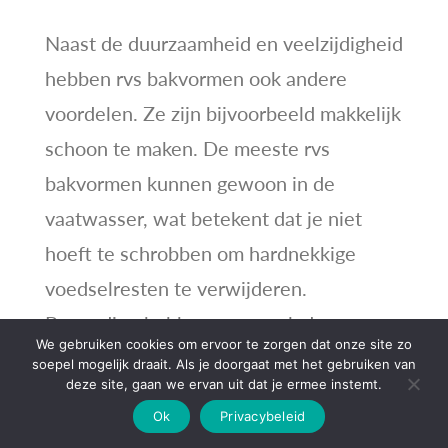
Naast de duurzaamheid en veelzijdigheid
hebben rvs bakvormen ook andere
voordelen. Ze zijn bijvoorbeeld makkelijk
schoon te maken. De meeste rvs
bakvormen kunnen gewoon in de
vaatwasser, wat betekent dat je niet
hoeft te schrobben om hardnekkige
voedselresten te verwijderen.
Bovendien hebben ze een glad
We gebruiken cookies om ervoor te zorgen dat onze site zo
oppervlak, waardoor ze minder snel
soepel mogelijk draait. Als je doorgaat met het gebruiken van
deze site, gaan we ervan uit dat je ermee instemt.
voedsel vasthouden dan andere soorten
Ok
Privacybeleid
bakvormen.